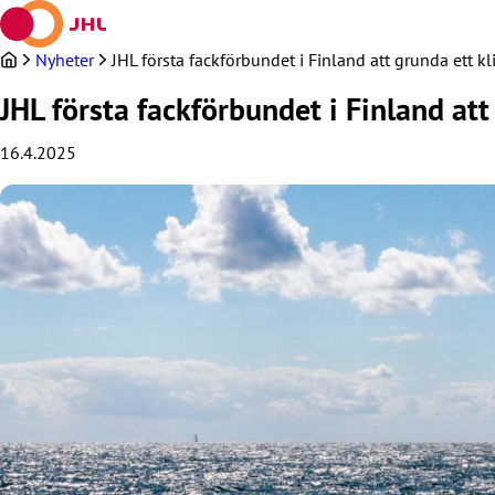
Hoppa
till
innehållet
Nyheter
JHL första fackförbundet i Finland att grunda ett k
JHL första fackförbundet i Finland at
16.4.2025