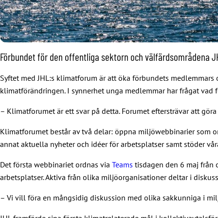
Förbundet för den offentliga sektorn och välfärdsområdena JHL
Syftet med JHL:s klimatforum är att öka förbundets medlemmars o
klimatförändringen. I synnerhet unga medlemmar har frågat vad fö
– Klimatforumet är ett svar på detta. Forumet eftersträvar att g
Klimatforumet består av två delar: öppna miljöwebbinarier som or
annat aktuella nyheter och idéer för arbetsplatser samt stöder vår
Det första webbinariet ordnas via
Teams
tisdagen den 6 maj från 
arbetsplatser. Aktiva från olika miljöorganisationer deltar i diskus
– Vi vill föra en mångsidig diskussion med olika sakkunniga i milj
JHL framförde sina första klimatrelaterade mål i kollektivavtalsfö