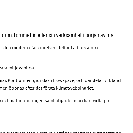
forum. Forumet inleder sin verksamhet i början av maj.
r den moderna fackrörelsen deltar i att bekämpa
vara miljövänliga.
mar. Plattformen grundas i Howspace, och där delar vi bland
ormen öppnas efter det första klimatwebbinariet.
å klimatförändringen samt åtgärder man kan vidta på
olk mer medvetna. Vissa miljöfrågor har framskridit bättre än