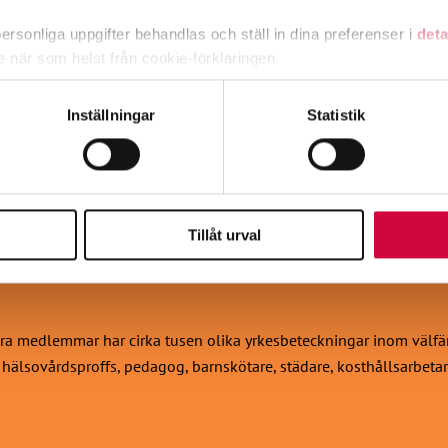
rsonliga uppgifter behandlas och ställ in dina preferenser i
deta
ke när som helst från cookie-förklaringen.
e för att anpassa innehållet och annonserna till användarna, tillh
Inställningar
Statistik
vår trafik. Vi vidarebefordrar även sådana identifierare och anna
nnons- och analysföretag som vi samarbetar med. Dessa kan i sin
har tillhandahållit eller som de har samlat in när du har använt 
Tillåt urval
a medlemmar har cirka tusen olika yrkesbeteckningar inom välfärds
h hälsovårdsproffs, pedagog, barnskötare, städare, kosthållsarbetar