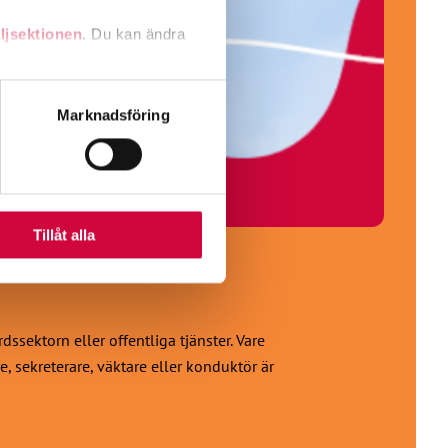
ljsektionen
. Du kan ändra
andahålla funktioner för
Marknadsföring
n information från din enhet
 tur kombinera informationen
deras tjänster.
Tillåt alla
sektorn eller offentliga tjänster. Vare
e, sekreterare, väktare eller konduktör är