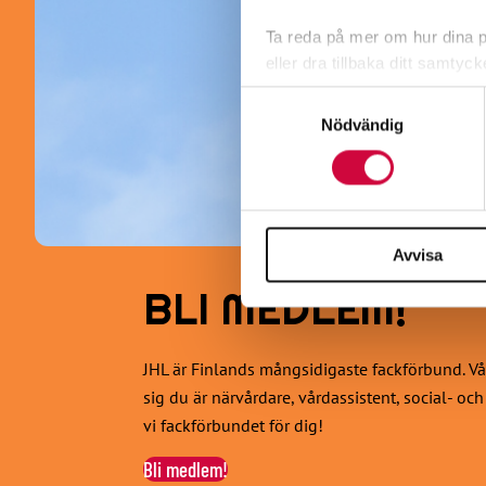
Ta reda på mer om hur dina pe
eller dra tillbaka ditt samtyc
Samtyckesval
Vi använder enhetsidentifierar
Nödvändig
sociala medier och analysera 
till de sociala medier och a
med annan information som du 
Avvisa
BLI MEDLEM!
JHL är Finlands mångsidigaste fackförbund. Vår
sig du är närvårdare, vårdassistent, social- oc
vi fackförbundet för dig!
Bli medlem!