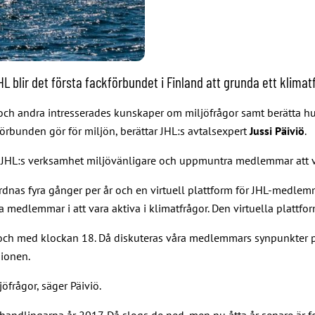
 blir det första fackförbundet i Finland att grunda ett klimat
ch andra intresserades kunskaper om miljöfrågor samt berätta hu
rbunden gör för miljön, berättar JHL:s avtalsexpert
Jussi Päiviö
.
öra JHL:s verksamhet miljövänligare och uppmuntra medlemmar att 
dnas fyra gånger per år och en virtuell plattform för JHL-medlem
a medlemmar i att vara aktiva i klimatfrågor. Den virtuella plattf
och med klockan 18. Då diskuteras våra medlemmars synpunkter p
sionen.
öfrågor, säger Päiviö.
rhandlingarna år 2017. Då slogs de ned, men nu åtta år senare är f