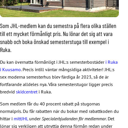
Som JHL-medlem kan du semestra på flera olika ställen
till ett mycket förmånligt pris. Nu lönar det sig att vara
snabb och boka önskad semesterstuga till exempel i
Ruka.
Du kan övernatta förmånligt i JHL:s semesterbostäder
i Ruka
i Kuusamo
. Precis intill väntar mångsidiga aktiviteter! JHL:s
sex moderna semesterhus blev färdiga år 2023, så de är
fortfarande alldeles nya. Våra semesterstugor ligger precis
bredvid
skidcentret
i Ruka.
Som medlem får du 40 procent rabatt på stugornas
normalpris. Du får rabatten när du bokar med rabattkoden du
hittar i
mittJHL
under
Specialerbjudanden för medlemmar
. Det
lönar sig verkligen att utnyttja denna förmån redan under