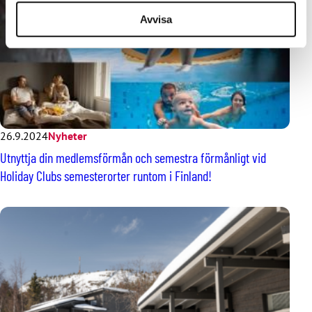
Avvisa
26.9.2024
Nyheter
Utnyttja din medlemsförmån och semestra förmånligt vid
Holiday Clubs semesterorter runtom i Finland!