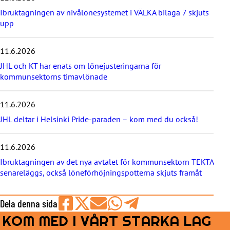
a
Ibruktagningen av nivålönesystemet i VÄLKA bilaga 7 skjuts
s
upp
t
e
11.6.2026
n
y
JHL och KT har enats om lönejusteringarna för
h
kommunsektorns timavlönade
e
t
e
11.6.2026
r
JHL deltar i Helsinki Pride-paraden – kom med du också!
n
a
11.6.2026
Ibruktagningen av det nya avtalet för kommunsektorn TEKTA
senareläggs, också löneförhöjningspotterna skjuts framåt
Dela denna sida
KOM MED I VÅRT STARKA LAG
Share
Share
Share
Share
Share
on
on
by
on
on