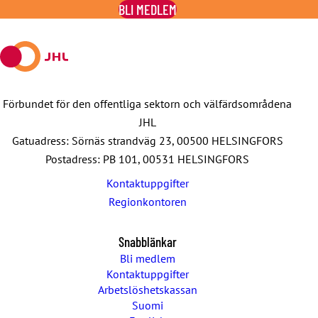
BLI MEDLEM
Facebook
X
E-
WhatsApp
Telegram
mail
Förbundet för den offentliga sektorn och välfärdsområdena
JHL
Gatuadress: Sörnäs strandväg 23, 00500 HELSINGFORS
Postadress: PB 101, 00531 HELSINGFORS
Kontaktuppgifter
Regionkontoren
Snabblänkar
Bli medlem
Kontaktuppgifter
Arbetslöshetskassan
Suomi