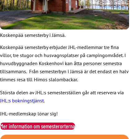
Koskenpää semesterby i Jämsä.
Koskenpää semesterby erbjuder JHL-medlemmar tre fina
villor, tre stugor och husvagnsplatser på campingområdet. I
huvudbyggnaden Koskenhovi kan åtta personer semestra
tillsammans. Från semesterbyn i Jämsä är det endast en halv
timmes resa till Himos slalombackar.
Största delen av JHL:s semesterställen går att reservera via
JHL:s bokningstjänst
.
JHL-medlemskap lönar sig!
Mer information om semesterorterna