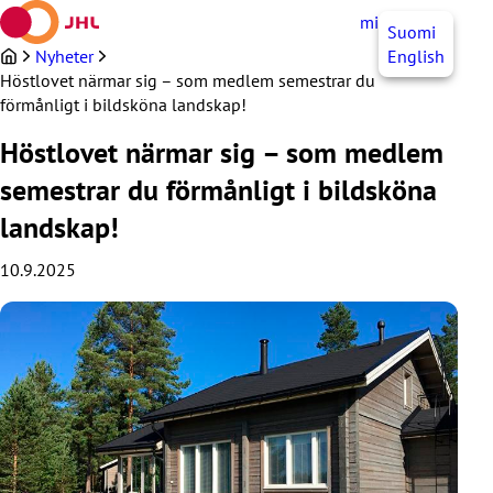
Hoppa
mittJHL
SV
Suomi
till
innehållet
Nyheter
English
Höstlovet närmar sig – som medlem semestrar du
förmånligt i bildsköna landskap!
Höstlovet närmar sig – som medlem
semestrar du förmånligt i bildsköna
landskap!
10.9.2025