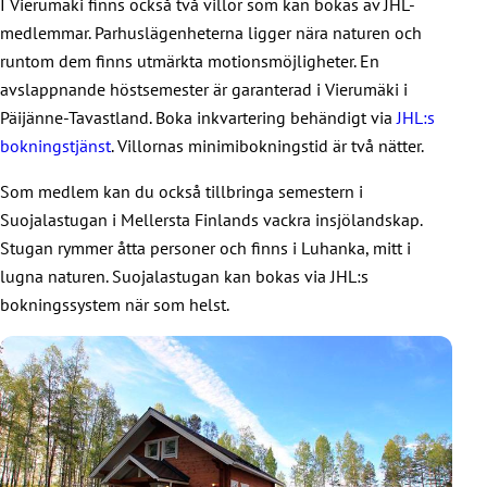
I Vierumäki finns också två villor som kan bokas av JHL-
medlemmar. Parhuslägenheterna ligger nära naturen och
runtom dem finns utmärkta motionsmöjligheter. En
avslappnande höstsemester är garanterad i Vierumäki i
Päijänne-Tavastland. Boka inkvartering behändigt via
JHL:s
bokningstjänst
. Villornas minimibokningstid är två nätter.
Som medlem kan du också tillbringa semestern i
Suojalastugan i Mellersta Finlands vackra insjölandskap.
Stugan rymmer åtta personer och finns i Luhanka, mitt i
lugna naturen. Suojalastugan kan bokas via JHL:s
bokningssystem när som helst.