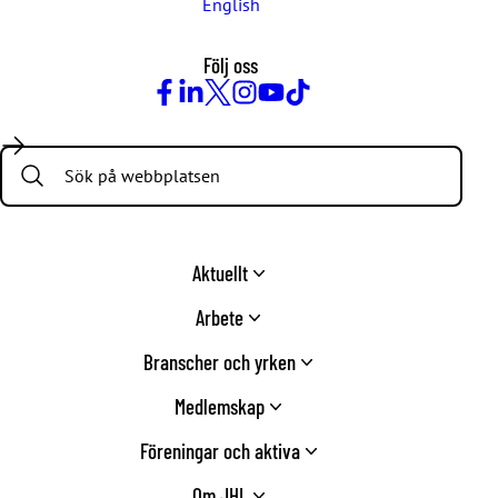
English
Följ oss
Facebook
LinkedIn
Twitter
Instagram
Youtube
TikTok
Search:
Aktuellt
Arbete
Branscher och yrken
Medlemskap
Föreningar och aktiva
Om JHL