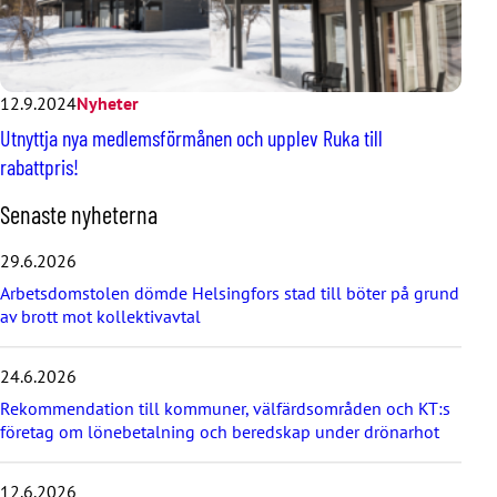
12.9.2024
Nyheter
Utnyttja nya medlemsförmånen och upplev Ruka till
rabattpris!
H
Senaste nyheterna
o
p
29.6.2026
p
Arbetsdomstolen dömde Helsingfors stad till böter på grund
a
av brott mot kollektivavtal
ö
v
e
24.6.2026
r
d
Rekommendation till kommuner, välfärdsområden och KT:s
e
företag om lönebetalning och beredskap under drönarhot
s
e
12.6.2026
n