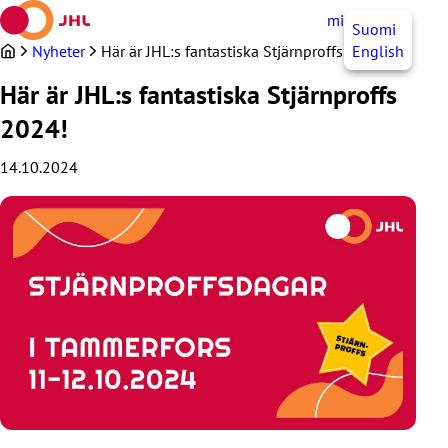
Hoppa
mittJHL
SV
Suomi
till
innehållet
Nyheter
Här är JHL:s fantastiska Stjärnproffs 2024!
English
Här är JHL:s fantastiska Stjärnproffs
2024!
14.10.2024