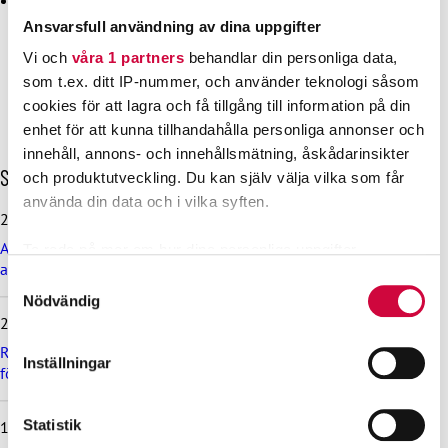
Niskanen, Jade Hyytiäinen, Annika Kasurinen, Marjut
Ansvarsfull användning av dina uppgifter
Lappalainen, Irene Okkonen, Mervi Pesonen, Jenni
Vi och
våra 1 partners
behandlar din personliga data,
Pitkänen, Tarmo Ryhänen, Merja Savolainen, Tiiu
som t.ex. ditt IP-nummer, och använder teknologi såsom
Yletyinen, Jaana Hänninen
,
Janne Heikkinen
)
cookies för att lagra och få tillgång till information på din
enhet för att kunna tillhandahålla personliga annonser och
innehåll, annons- och innehållsmätning, åskådarinsikter
H
Senaste nyheterna
och produktutveckling. Du kan själv välja vilka som får
o
använda din data och i vilka syften.
p
29.6.2026
p
Arbetsdomstolen dömde Helsingfors stad till böter på grund
Ta reda på mer om hur dina personliga uppgifter
a
av brott mot kollektivavtal
ö
behandlas och ställ in dina preferenser i
detaljsektionen
.
Samtyckesval
v
Du kan ändra eller dra tillbaka ditt samtycke när som
Nödvändig
e
24.6.2026
helst från cookie-förklaringen.
r
d
Rekommendation till kommuner, välfärdsområden och KT:s
Inställningar
Vi använder enhetsidentifierare för att anpassa innehållet
e
företag om lönebetalning och beredskap under drönarhot
s
och annonserna till användarna, tillhandahålla funktioner
e
för sociala medier och analysera vår trafik. Vi
Statistik
12.6.2026
n
vidarebefordrar även sådana identifierare och annan