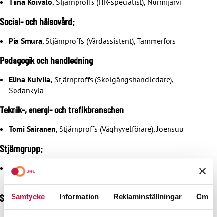
Tiina Koivalo
, Stjärnproffs (HR-specialist), Nurmijärvi
Social- och hälsovård:
Pia Smura
, Stjärnproffs (Vårdassistent), Tammerfors
Pedagogik och handledning
Elina Kuivila,
Stjärnproffs (Skolgångshandledare),
Sodankylä
Teknik-, energi- och trafikbranschen
Tomi Sairanen
, Stjärnproffs (Väghyvelförare), Joensuu
Stjärngrupp:
Rantavitikan päiväkoti, Rovaniemi, Kultaketut (
Aino
Salmela, Jutta Suvinen, Kirsi Timonen
)
Stjärnor som utvecklat sitt arbete:
Samtycke
Information
Reklaminställningar
Om
KYS täyttöpalveluapteekki (
Sari Kauppinen, Tanja