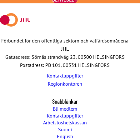
Facebook
X
E-
WhatsApp
Telegram
mail
Förbundet för den offentliga sektorn och välfärdsområdena
JHL
Gatuadress: Sörnäs strandväg 23, 00500 HELSINGFORS
Postadress: PB 101, 00531 HELSINGFORS
Kontaktuppgifter
Regionkontoren
Snabblänkar
Bli medlem
Kontaktuppgifter
Arbetslöshetskassan
Suomi
English