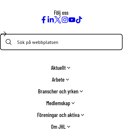
Följ oss
Facebook
LinkedIn
Twitter
Instagram
Youtube
TikTok
Search:
Aktuellt
Arbete
Branscher och yrken
Medlemskap
Föreningar och aktiva
Om JHL