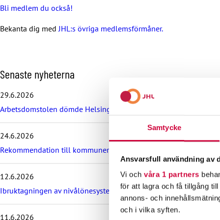
Bli medlem du också!
Bekanta dig med
JHL:s övriga medlemsförmåner.
H
Senaste nyheterna
o
p
29.6.2026
p
Arbetsdomstolen dömde Helsingfors stad till böter på grund av br
a
ö
Samtycke
v
24.6.2026
e
r
Rekommendation till kommuner, välfärdsområden och KT:s föret
d
Ansvarsfull användning av d
e
Vi och
våra 1 partners
behan
12.6.2026
s
för att lagra och få tillgång t
e
Ibruktagningen av nivålönesystemet i VÄLKA bilaga 7 skjuts upp
n
annons- och innehållsmätning
a
och i vilka syften.
11.6.2026
s