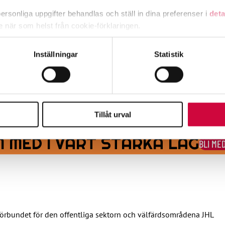
timavlönade
rsonliga uppgifter behandlas och ställ in dina preferenser i
deta
ke när som helst från cookie-förklaringen.
e för att anpassa innehållet och annonserna till användarna, tillh
Inställningar
Statistik
vår trafik. Vi vidarebefordrar även sådana identifierare och anna
nnons- och analysföretag som vi samarbetar med. Dessa kan i sin
har tillhandahållit eller som de har samlat in när du har använt 
reläggs, också löneförhöjningspotterna skjuts framåt
Tillåt urval
 MED I VÅRT STARKA LAG
BLI ME
örbundet för den offentliga sektorn och välfärdsområdena JHL