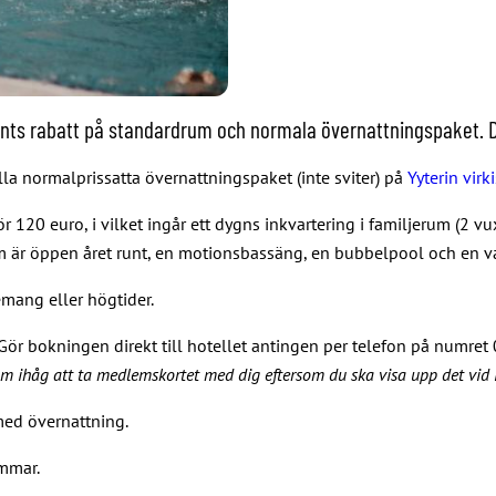
ents rabatt på standardrum och normala övernattningspaket. De
a normalprissatta övernattningspaket (inte sviter) på
Yyterin virk
r 120 euro, i vilket ingår ett dygns inkvartering i familjerum (2 vu
m är öppen året runt, en motionsbassäng, en bubbelpool och en v
mang eller högtider.
ör bokningen direkt till hotellet antingen per telefon på numret
 ihåg att ta medlemskortet med dig eftersom du ska visa upp det vid 
med övernattning.
mmar.