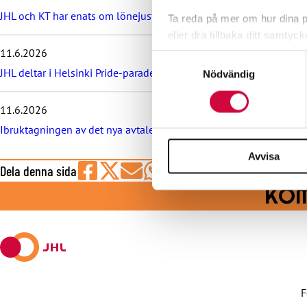
t
JHL och KT har enats om lönejusteringarna för kommunsektorns 
Ta reda på mer om hur dina pe
e
eller dra tillbaka ditt samtyc
n
y
11.6.2026
Samtyckesval
h
Vi använder enhetsidentifierar
JHL deltar i Helsinki Pride-paraden – kom med du också!
Nödvändig
e
sociala medier och analysera 
t
till de sociala medier och a
e
11.6.2026
med annan information som du 
r
Ibruktagningen av det nya avtalet för kommunsektorn TEKTA sena
n
a
Avvisa
Dela denna sida
Share
Share
Share
Share
Share
KOM
on
on
by
on
on
Facebook
X
E-
WhatsApp
Telegram
mail
F