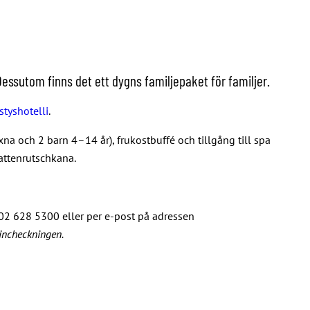
ssutom finns det ett dygns familjepaket för familjer.
istyshotelli
.
xna och 2 barn 4–14 år), frukostbuffé och tillgång till spa
attenrutschkana.
 02 628 5300 eller per e-post på adressen
incheckningen.