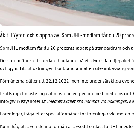
Åk till Yyteri och slappna av. Som JHL-medlem får du 20 proc
Som JHL-medlem får du 20 procents rabatt på standardrum och all
Dessutom finns ett
specialerbjudande
på ett dygns familjepaket fö
och gym. Till utrustningen hör bland annat en utesimbassäng so
Förmånerna gäller till 22.12.2022 men inte under särskilda evene
I sällskapet måste ingå åtminstone en person med medlemskort. G
info@virkistyshotelli.fi.
Medlemskapet ska nämnas vid bokningen. Kom
Föreningar, fråga efter specialförmåner för föreningar vid möten 
Kom ihåg att även denna förmån är avsedd endast för JHL-medle