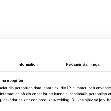
ott mot kollektivavtal
Information
Reklaminställningar
ag om lönebetalning och beredskap under drönarhot
ina uppgifter
dlar din personliga data, som t.ex. ditt IP-nummer, och använd
ill information på din enhet för att kunna tillhandahålla personliga
, åskådarinsikter och produktutveckling. Du kan själv välja vilk