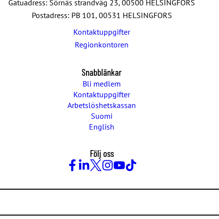
Gatuadress: Sörnäs strandväg 23, 00500 HELSINGFORS
Postadress: PB 101, 00531 HELSINGFORS
Kontaktuppgifter
Regionkontoren
Snabblänkar
Bli medlem
Kontaktuppgifter
Arbetslöshetskassan
Suomi
English
Följ oss
Facebook
LinkedIn
Twitter
Instagram
Youtube
TikTok