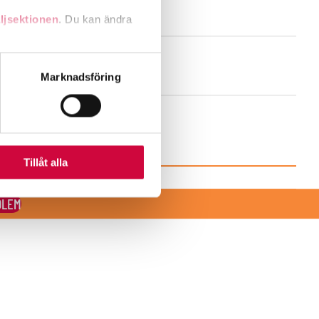
ljsektionen
. Du kan ändra
andahålla funktioner för
Marknadsföring
n information från din enhet
 tur kombinera informationen
deras tjänster.
Tillåt alla
DLEM