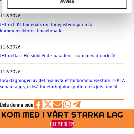
Avvisa
t
e
11.6.2026
n
y
JHL och KT har enats om lönejusteringarna för
h
kommunsektorns timavlönade
e
t
e
11.6.2026
r
JHL deltar i Helsinki Pride-paraden – kom med du också!
n
a
11.6.2026
Ibruktagningen av det nya avtalet för kommunsektorn TEKTA
senareläggs, också löneförhöjningspotterna skjuts framåt
Dela denna sida
KOM MED I VÅRT STARKA LAG
Share
Share
Share
Share
Share
on
on
by
on
on
BLI MEDLEM
Facebook
X
E-
WhatsApp
Telegram
mail