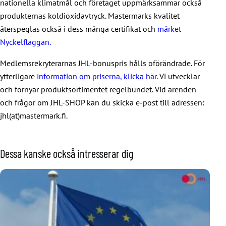
nationella klimatmål och företaget uppmärksammar också
produkternas koldioxidavtryck. Mastermarks kvalitet
återspeglas också i dess många certifikat och
märket
Nyckelflaggan.
Medlemsrekryterarnas JHL-bonuspris hålls oförändrade. För
ytterligare
information om priserna, klicka här
. Vi utvecklar
och förnyar produktsortimentet regelbundet. Vid ärenden
och frågor om JHL-SHOP kan du skicka e-post till adressen:
jhl(at)mastermark.fi.
Dessa kanske också intresserar dig