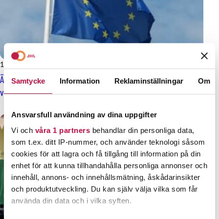
11.3.2024
Nyheter
Är Europa i fortsättningen på arbetstagarnas sida? Rösta i EU-
Samtycke
Information
Reklaminställningar
Om
valet och påverka!
Ansvarsfull användning av dina uppgifter
Vi och
våra 1 partners
behandlar din personliga data,
som t.ex. ditt IP-nummer, och använder teknologi såsom
cookies för att lagra och få tillgång till information på din
enhet för att kunna tillhandahålla personliga annonser och
innehåll, annons- och innehållsmätning, åskådarinsikter
och produktutveckling. Du kan själv välja vilka som får
använda din data och i vilka syften.