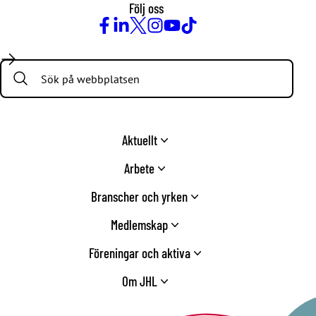
Följ oss
Facebook
LinkedIn
Twitter
Instagram
Youtube
TikTok
Search:
Aktuellt
Arbete
Branscher och yrken
Medlemskap
Föreningar och aktiva
Om JHL