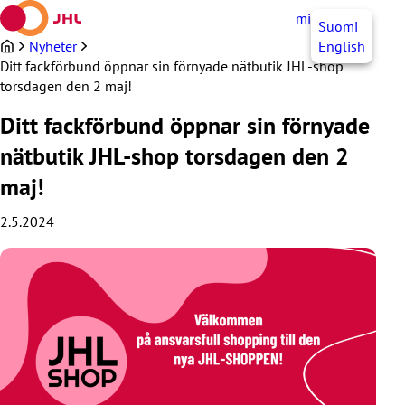
Hoppa
mittJHL
SV
Suomi
till
innehållet
Nyheter
English
Ditt fackförbund öppnar sin förnyade nätbutik JHL-shop
torsdagen den 2 maj!
Ditt fackförbund öppnar sin förnyade
nätbutik JHL-shop torsdagen den 2
maj!
2.5.2024