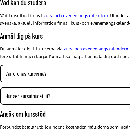
Vad kan du studera
Vårt kursutbud finns i
kurs- och evenemangskalendern
. Utbudet 
svenska, aktuell information finns i kurs- och evenemangskalend
Anmäl dig på kurs
Du anmäler dig till kurserna via
kurs- och evenemangskalendern
före utbildningen börjar. Kom alltså ihåg att anmäla dig god i tid.
Var ordnas kurserna?
Största delen av våra kurser ordnas på vårt eget JHL-institut i S
må–to klockan 9–12.
Hur ser kursutbudet ut?
Kurser ordnas också på andra håll runtom i Finland.
Vårt kursutbud finns i
kurs- och evenemangskalendern
. Utbudet 
Ansök om kursstöd
JHL-institutets filialer finns i Kuopio (Haapaniemenkatu 40 B), U
yrkesinriktade temakurser (tidigare yrkesinriktade studiedagar)
Förbundet betalar utbildningens kostnader, måltiderna som ingår
kurser inom intressebevakning och samverkan
Studierna vid öppna yrkeshögskolan genomförs som nätstudier.