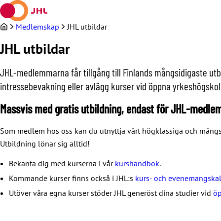
Hoppa
till
innehållet
Medlemskap
JHL utbildar
JHL utbildar
JHL-medlemmarna får tillgång till Finlands mångsidigaste utbud
intressebevakning eller avlägg kurser vid öppna yrkeshögskol
Massvis med gratis utbildning, endast för JHL-medl
Som medlem hos oss kan du utnyttja vårt högklassiga och mångsidi
Utbildning lönar sig alltid!
Bekanta dig med kurserna i vår
kurshandbok
.
Kommande kurser finns också i JHL:s
kurs- och evenemangska
Utöver våra egna kurser stöder JHL generöst dina studier vid
öp