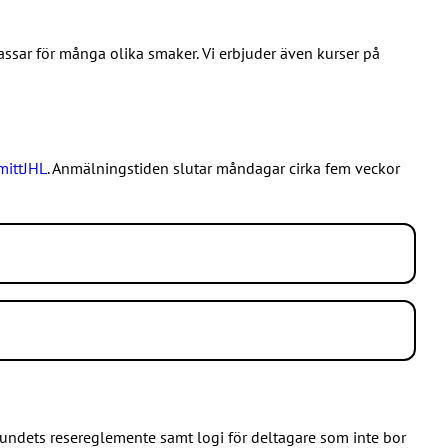
assar för många olika smaker. Vi erbjuder även kurser på
mittJHL
. Anmälningstiden slutar måndagar cirka fem veckor
 23. Kursrådgivningen svarar på telefonnumret 010 7703 510,
det på svenska:
undets resereglemente samt logi för deltagare som inte bor