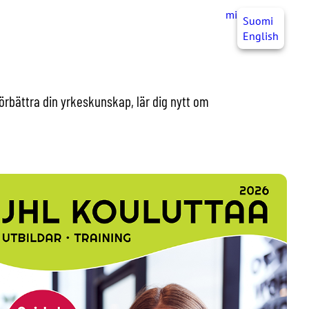
mittJHL
SV
Suomi
English
Förbättra din yrkeskunskap, lär dig nytt om