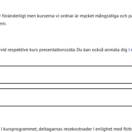
är föränderligt men kurserna vi ordnar är mycket mångsidiga och p
ern.
, vid respektive kurs presentationssida. Du kan också anmäla dig i
örnäs i Helsingfors.Institutet finns på adressen Sörnäs strandväg
är föränderligt men exempelvis följande kurser ordnar vi regelbun
leåborg (Mäkelininkatu 31) och i Tammerfors (Kalevantie 2).
 i kursprogrammet, deltagarnas resekostnader i enlighet med förb