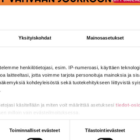
Yksityiskohdat
Mainosasetukset
Julkisten ja hyvinvointialojen liitto JHL
Käyntiosoite: Sörnäisten rantatie 23, 00500 Helsinki
Postiosoite: PL 101, 00531 Helsinki
telemme henkilötietojasi, esim. IP-numeroasi, käyttäen teknologio
taa® sekä isokirjainlyhenne JHL® ovat JHL:lle rekisteröityjä tavar
a laitteeltasi, jotta voimme tarjota personoituja mainoksia ja sis
Yhteystiedot
näkemyksiä kohdeyleisöstä sekä tuotekehitykseen liittyvistä syist
Aluetoimistot
.
Pikalinkit
tietojasi käsitellään ja miten voit määrittää asetuksesi
tiedot-osi
sen milloin vain evästeilmoituksessa.
Työttömyyskassa
Liity jäseneksi
Svenska
miä, osa sivuston toimintaa parantavia, ja osaa käytetään tilastoi
Toiminnalliset evästeet
Tilastointievästeet
English