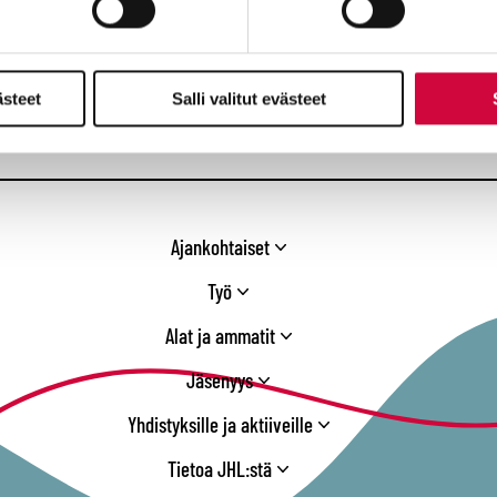
Seuraa meitä
Facebook
X
Instagram
YouTube
LinkedIn
TikTok
Bluesky
Threads
ästeet
Salli valitut evästeet
/
Twitter
Ajankohtaiset
Työ
Alat ja ammatit
Jäsenyys
Yhdistyksille ja aktiiveille
Tietoa JHL:stä