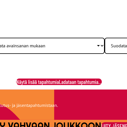
Näytä lisää tapahtumia
Ladataan tapahtumia…
lutus- ja jäsentapahtumistaan.
ITY VAHVAAN JOUKKOON
LIITY JÄSEN