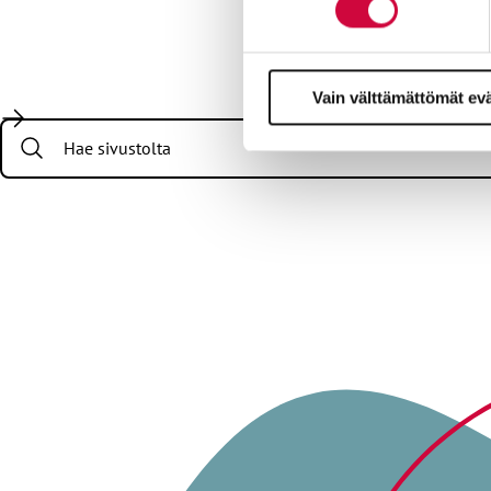
Vain välttämättömät ev
Search: