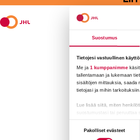
Suostumus
Tietojesi vastuullinen käyttö
Me ja
1 kumppanimme
käsit
Kyllä joku hoi
tallentamaan ja lukemaan tieto
sisältöjen mittauksia, saada 
tietojasi ja mihin tarkoituksiin
Lue lisää siitä, miten henkilö
suostumustasi tai peruuttaa 
Suostumuksen
Evästeistä osa on välttämättö
Pakolliset evästeet
valinta
markkinointitarkoituksiin.