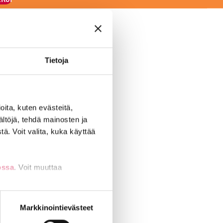
Tietoja
ita, kuten evästeitä,
amerkkejä.
ältöjä, tehdä mainosten ja
ä. Voit valita, kuka käyttää
ossa
. Voit muuttaa
nti- tai
Markkinointievästeet