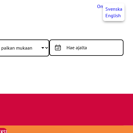
OmaJHL
FI
Svenska
English
EKSI